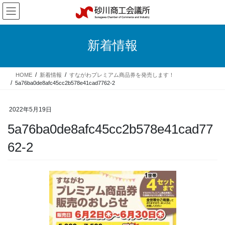
コ
ナ
ン
ビ
テ
ゲ
ン
ー
新着情報
ツ
シ
へ
ョ
ス
ン
HOME
新着情報
すながわプレミアム商品券を発売します！
キ
に
5a76ba0de8afc45cc2b578e41cad7762-2
ッ
移
プ
動
2022年5月19日
5a76ba0de8afc45cc2b578e41cad77
62-2