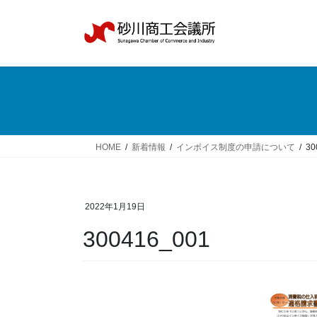
コ
ナ
ン
ビ
テ
ゲ
ン
ー
ツ
シ
へ
ョ
ス
ン
キ
に
ッ
移
HOME
新着情報
インボイス制度の申請について
30
プ
動
2022年1月19日
300416_001