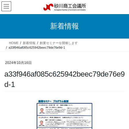
コ
ナ
ン
ビ
テ
ゲ
ン
ー
新着情報
ツ
シ
へ
ョ
ス
ン
HOME
新着情報
創業セミナーを開催します
キ
に
a33f946af085c625942beec79de76e9d-1
ッ
移
プ
動
2024年10月16日
a33f946af085c625942beec79de76e9
d-1