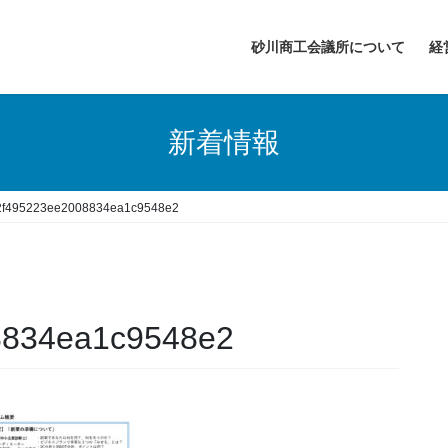
砂川商工会議所について
経
新着情報
2f495223ee2008834ea1c9548e2
8834ea1c9548e2