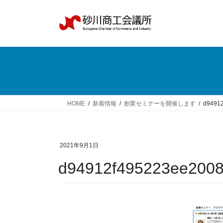
コ
ナ
ン
ビ
テ
ゲ
ン
ー
ツ
シ
へ
ョ
ス
ン
キ
に
ッ
移
HOME
新着情報
創業セミナーを開催します
d9491
プ
動
2021年9月1日
d94912f495223ee200