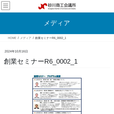
コ
ナ
ン
ビ
テ
ゲ
ン
ー
メディア
ツ
シ
へ
ョ
ス
ン
HOME
メディア
創業セミナーR6_0002_1
キ
に
ッ
移
プ
動
2024年10月16日
創業セミナーR6_0002_1