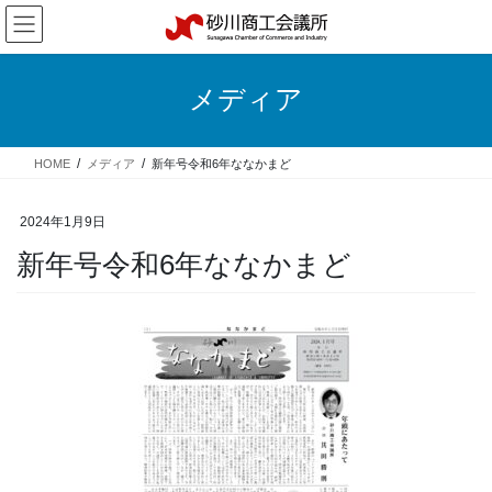
コ
ナ
ン
ビ
テ
ゲ
ン
ー
メディア
ツ
シ
へ
ョ
ス
ン
HOME
メディア
新年号令和6年ななかまど
キ
に
ッ
移
プ
動
2024年1月9日
新年号令和6年ななかまど