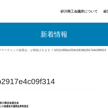
砂川商工会議所について
経
新着情報
サマーチャンス抽選会」が開催されます
c012c306a1554c2818b2917e4c09f314
b2917e4c09f314