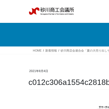
コ
ナ
ン
ビ
テ
ゲ
ン
ー
ツ
シ
へ
ョ
ス
ン
キ
に
ッ
移
HOME
新着情報
砂川商店会連合会「夏の大売り出し
プ
動
2021年8月4日
c012c306a1554c2818