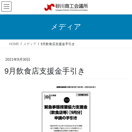
コ
ナ
ン
ビ
テ
ゲ
ン
ー
メディア
ツ
シ
へ
ョ
ス
ン
HOME
メディア
9月飲食店支援金手引き
キ
に
ッ
移
プ
動
2021年9月30日
9月飲食店支援金手引き