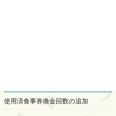
専用ホームページ
▶Go To Eat 北海道キャンペーン
よりご確認いた
だけます。
食事券有効期限の延長
当初の期日：令和３年３月３１日（水）まで
変更後の期日：令和３年６月３０日（水）まで
使用済食事券換金回数の追加